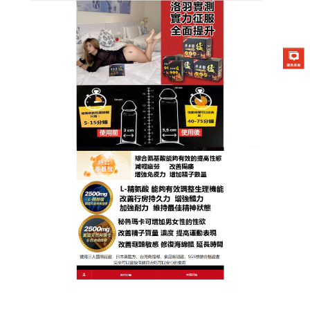
台灣我弟很猛總代理專賣店
讓她再次為你瘋狂，天然成分
壯陽保健食品重燃愛火
超過40歲男性，半數面臨性功能衰退危機，這款
壯陽
保健食品
將使用方便做到了巔峰，創新的口溶錠劑型
讓服藥變得無比輕鬆，不需要到處找水，也不需要面
對吞嚥大顆膠囊的痛苦，只需將其含在嘴裡，幾秒鐘
內便會自然化開，這種極高的隱密性，讓你隨時隨地
都能在最自然的狀態下做好戰鬥準備，壯陽保健食品
其效果更是顯著得令人震撼，吸收後能迅速激發男性