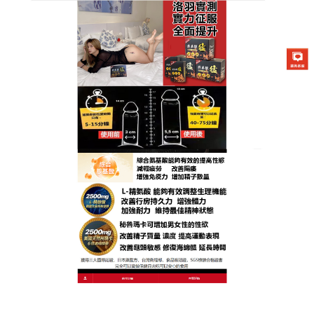
台灣我弟很猛總代理專賣店
日本藤素增加陰莖對性刺激的
耐受性，能很好地延長房事時
間
隨著年紀增長，性功能逐年退化，不少民眾對於壯陽
產躍躍欲試，
日本藤素
含有他達那非（助勃成份），
能有效改善早泄的所有指標，包括增強射精控制能
力，延長陰道內射精潛伏時間，並且具有良好的耐受
性，為使用者打造最強的滋補品，讓元氣源源不絕！