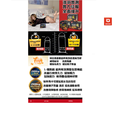
台灣我弟很猛總代理專賣店
日本藤素讓無數在幸福邊緣的
夫妻們享受了幸福的降臨
如果男性的正常的性生活無法進行，長期必然對夫妻
或者伴侶的生活產生不良影響
，日本藤素
穩定房時效
果，觸感快感增强，消除事後疲勞，穩固身體精力，
感到有源源不斷的能源，推薦是世界流行的男性保健
用品,日本藤素服用15分鐘可快速提升也可以保養使
用，解決男性障礙，亞洲人最愛。
作
發
分
admin
2022-12-02
未分類